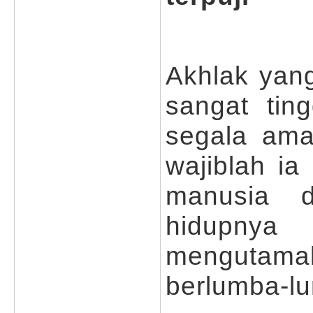
Akhlak yan
sangat ti
segala ama
wajiblah ia
manusia d
hidupny
mengutamak
berlumba-l