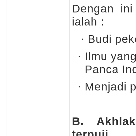
Dengan ini
ialah :
Budi peke
·
Ilmu yang
·
Panca In
Menjadi 
·
B. Akhla
terpuji